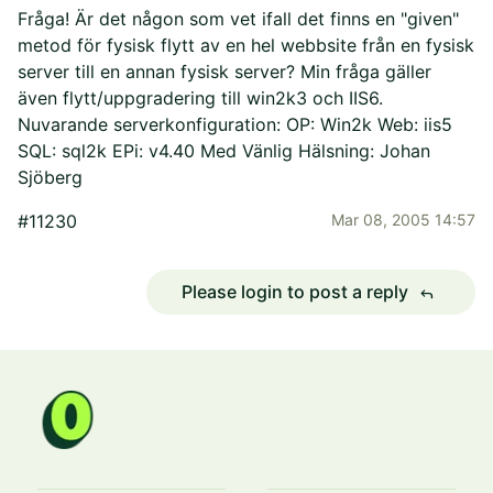
Fråga! Är det någon som vet ifall det finns en "given"
metod för fysisk flytt av en hel webbsite från en fysisk
server till en annan fysisk server? Min fråga gäller
även flytt/uppgradering till win2k3 och IIS6.
Nuvarande serverkonfiguration: OP: Win2k Web: iis5
SQL: sql2k EPi: v4.40 Med Vänlig Hälsning: Johan
Sjöberg
#11230
Mar 08, 2005 14:57
Please login to post a reply
reply