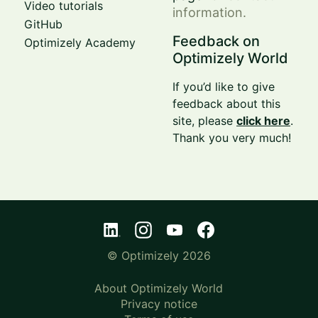
Video tutorials
information.
GitHub
Feedback on
Optimizely Academy
Optimizely World
If you’d like to give
feedback about this
site, please
click here
.
Thank you very much!
© Optimizely 2026
About Optimizely World
Privacy notice