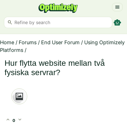
menu
smart_toy
search
Home
/
Forums
/
End User Forum
/
Using Optimizely
Platforms
/
Hur flytta website mellan två
fysiska servrar?
expand_less
expand_more
0